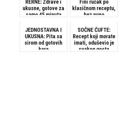
RERNE: Zdrave i
Fini ručak po
ukusne, gotove za
klasičnom receptu,
samo 45 minuta
bez puno
komplikacija
JEDNOSTAVNA I
SOČNE ĆUFTE:
UKUSNA: Pita sa
Recept koji morate
sirom od gotovih
imati, oduševio je
kora
svakog gosta