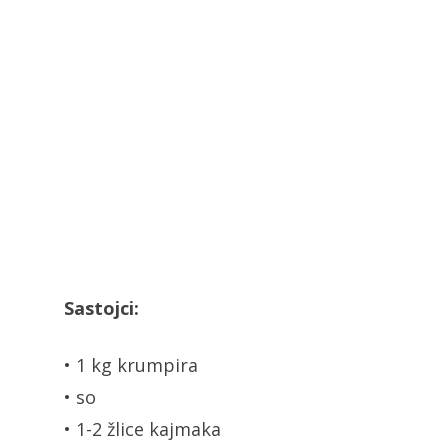
Sastojci:
• 1 kg krumpira
• so
• 1-2 žlice kajmaka