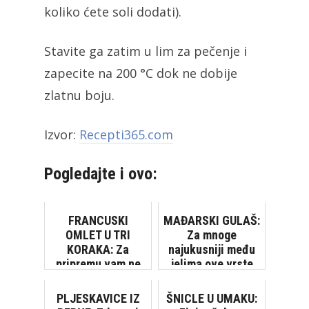
koliko ćete soli dodati).
Stavite ga zatim u lim za pečenje i
zapecite na 200 °C dok ne dobije
zlatnu boju.
Izvor:
Recepti365.com
Pogledajte i ovo:
FRANCUSKI
MAĐARSKI GULAŠ:
OMLET U TRI
Za mnoge
KORAKA: Za
najukusniji među
pripremu vam ne
jelima ove vrste
treba više od 2
minute!
PLJESKAVICE IZ
ŠNICLE U UMAKU: