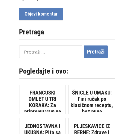
Pretraga
Pretraži:
Pogledajte i ovo:
FRANCUSKI
ŠNICLE U UMAKU:
OMLET U TRI
Fini ručak po
KORAKA: Za
klasičnom receptu,
pripremu vam ne
bez puno
treba više od 2
komplikacija
minute!
JEDNOSTAVNA I
PLJESKAVICE IZ
UKUSNA: Pita sa
RERNE: Zdrave i