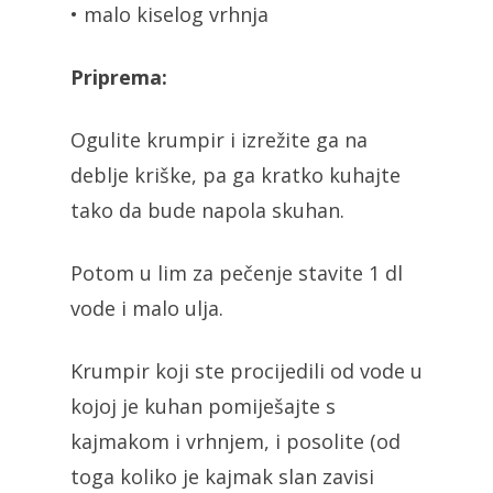
• malo kiselog vrhnja
Priprema:
Ogulite krumpir i izrežite ga na
deblje kriške, pa ga kratko kuhajte
tako da bude napola skuhan.
Potom u lim za pečenje stavite 1 dl
vode i malo ulja.
Krumpir koji ste procijedili od vode u
kojoj je kuhan pomiješajte s
kajmakom i vrhnjem, i posolite (od
toga koliko je kajmak slan zavisi