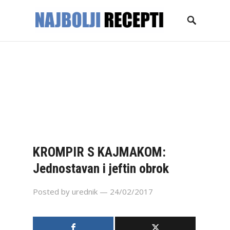
NASLOVNICA
GLAVNA JELA
KOLAČI
TORTE
DESERTI
PECIVA
SALATE
ZIMNICA
KONTAKT
KROMPIR S KAJMAKOM:
Jednostavan i jeftin obrok
Posted by
urednik
— 24/02/2017