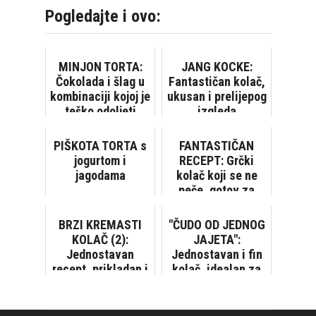
Pogledajte i ovo:
MINJON TORTA:
JANG KOCKE:
Čokolada i šlag u
Fantastičan kolač,
kombinaciji kojoj je
ukusan i prelijepog
teško odoljeti
izgleda
PIŠKOTA TORTA s
FANTASTIČAN
jogurtom i
RECEPT: Grčki
jagodama
kolač koji se ne
peče, gotov za
samo 20 minuta
BRZI KREMASTI
"ČUDO OD JEDNOG
KOLAČ (2):
JAJETA":
Jednostavan
Jednostavan i fin
recept, prikladan i
kolač, idealan za
za prave početnike
iznenadne goste
u kuhinji