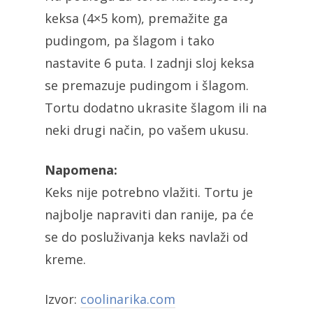
keksa (4×5 kom), premažite ga
pudingom, pa šlagom i tako
nastavite 6 puta. I zadnji sloj keksa
se premazuje pudingom i šlagom.
Tortu dodatno ukrasite šlagom ili na
neki drugi način, po vašem ukusu.
Napomena:
Keks nije potrebno vlažiti. Tortu je
najbolje napraviti dan ranije, pa će
se do posluživanja keks navlaži od
kreme.
Izvor:
coolinarika.com