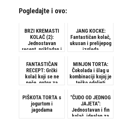
Pogledajte i ovo:
BRZI KREMASTI
JANG KOCKE:
KOLAČ (2):
Fantastičan kolač,
Jednostavan
ukusan i prelijepog
recept, prikladan i
izgleda
za prave početnike
u kuhinji
FANTASTIČAN
MINJON TORTA:
RECEPT: Grčki
Čokolada i šlag u
kolač koji se ne
kombinaciji kojoj je
peče, gotov za
teško odoljeti
samo 20 minuta
PIŠKOTA TORTA s
"ČUDO OD JEDNOG
jogurtom i
JAJETA":
jagodama
Jednostavan i fin
kolač, idealan za
iznenadne goste