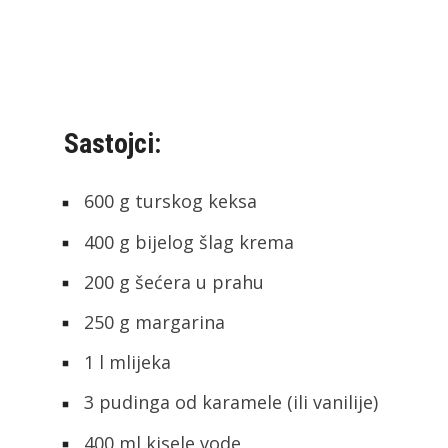
Sastojci:
600 g turskog keksa
400 g bijelog šlag krema
200 g šećera u prahu
250 g margarina
1 l mlijeka
3 pudinga od karamele (ili vanilije)
400 ml kisele vode