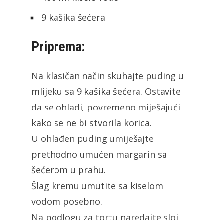
9 kašika šećera
Priprema:
Na klasičan način skuhajte puding u
mlijeku sa 9 kašika šećera. Ostavite
da se ohladi, povremeno miješajući
kako se ne bi stvorila korica.
U ohlađen puding umiješajte
prethodno umućen margarin sa
šećerom u prahu.
Šlag kremu umutite sa kiselom
vodom posebno.
Na podlogu za tortu naredajte sloj