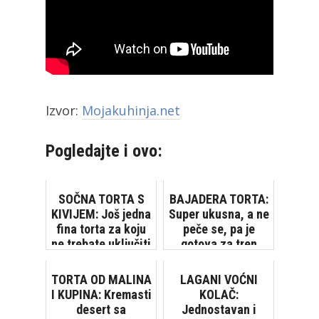
Izvor:
Mojakuhinja.net
Pogledajte i ovo:
SOČNA TORTA S
BAJADERA TORTA:
KIVIJEM: Još jedna
Super ukusna, a ne
fina torta za koju
peče se, pa je
ne trebate uključiti
gotova za tren
rernu
TORTA OD MALINA
LAGANI VOĆNI
I KUPINA: Kremasti
KOLAČ:
desert sa
Jednostavan i