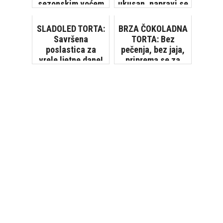
sezonskim voćem
ukusan, napravi se
jako brzo, bez
pečenja
SLADOLED TORTA:
BRZA ČOKOLADNA
Savršena
TORTA: Bez
poslastica za
pečenja, bez jaja,
vrele ljetne dane!
priprema se za
[VIDEO]
samo 10 minuta
[VIDEO]