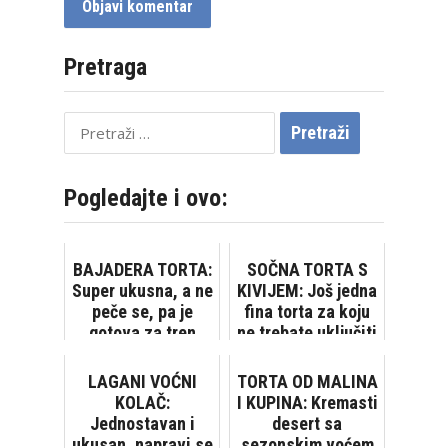
Pretraga
Pretraži:
Pogledajte i ovo:
BAJADERA TORTA:
SOČNA TORTA S
Super ukusna, a ne
KIVIJEM: Još jedna
peče se, pa je
fina torta za koju
gotova za tren
ne trebate uključiti
rernu
LAGANI VOĆNI
TORTA OD MALINA
KOLAČ:
I KUPINA: Kremasti
Jednostavan i
desert sa
ukusan, napravi se
sezonskim voćem