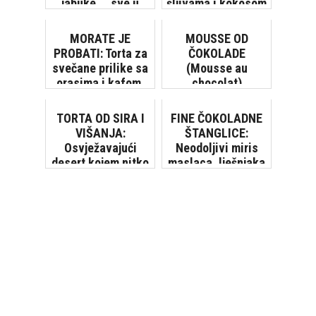
jabuke…, sve u
šljivama i kokosom
jednom kolaču!
MORATE JE
MOUSSE OD
PROBATI: Torta za
ČOKOLADE
svečane prilike sa
(Mousse au
orasima i kafom,
chocolat)
mekana, sočna,
topi se u ustima!
TORTA OD SIRA I
FINE ČOKOLADNE
[V...
VIŠANJA:
ŠTANGLICE:
Osvježavajući
Neodoljivi miris
desert kojem nitko
maslaca, lješnjaka
ne može odoljeti
i čokolade