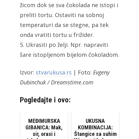
žicom dok se sva čokolada ne istopi i
preliti tortu. Ostaviti na sobnoj
temperaturi da se stegne, pa tek
onda vratiti tortu u frižider.
5. Ukrasiti po želji. Npr. napraviti
šare istopljenom bijelom čokoladom.
Izvor:
stvarukusa.rs
| Foto:
Evgeny
Dubinchuk / Dreamstime.com
Pogledajte i ovo:
MEĐIMURSKA
UKUSNA
GIBANICA: Mak,
KOMBINACIJA:
sir, orasi i
Štangice sa suhim