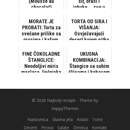
(Mousse au
sir, orasi i
chocolat)
jabuke…, sve u
jednom kolaču!
MORATE JE
TORTA OD SIRA I
PROBATI: Torta za
VIŠANJA:
svečane prilike sa
Osvježavajući
orasima i kafom,
desert kojem nitko
mekana, sočna,
ne može odoljeti
topi se u ustima!
FINE ČOKOLADNE
UKUSNA
[V...
ŠTANGLICE:
KOMBINACIJA:
Neodoljivi miris
Štangice sa suhim
maslaca, lješnjaka
šljivama i kokosom
i čokolade
© 2026
Najbolji recepti
- Theme by
HappyThemes
Naslovnica
Glavna jela
Kolači
Torte
Deserti
Peciva
Salate
Zimnica
Kontakt