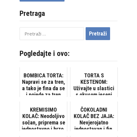
Pretraga
Pretraži:
Pogledajte i ovo:
BOMBICA TORTA:
TORTA S
Napravi se za tren,
KESTENOM:
a tako je fina da se
Uživajte u slastici
i pojede za tren
s okusom jeseni
KREMISIMO
ČOKOLADNI
KOLAČ: Neodoljivo
KOLAČ BEZ JAJA:
sočan, priprema se
Nevjerojatno
jednostavno i brzo,
jednostavan i fin,
bez pečenja
jednostavan za