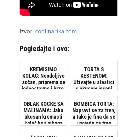
Izvor:
coolinarika.com
Pogledajte i ovo:
KREMISIMO
TORTA S
KOLAČ: Neodoljivo
KESTENOM:
sočan, priprema se
Uživajte u slastici
jednostavno i brzo,
s okusom jeseni
bez pečenja
OBLAK KOCKE SA
BOMBICA TORTA:
MALINAMA: Jako
Napravi se za tren,
ukusan kremasti
a tako je fina da se
kolač koji nikoga
i pojede za tren
ne ostavlja
ravnodušnim