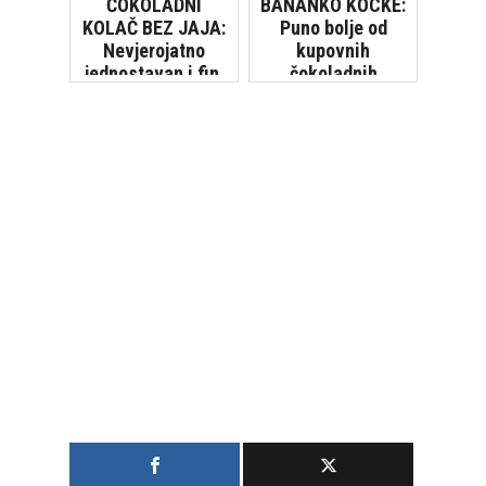
ČOKOLADNI
BANANKO KOCKE:
KOLAČ BEZ JAJA:
Puno bolje od
Nevjerojatno
kupovnih
jednostavan i fin,
čokoladnih
jednostavan za
bananica
pripremu [VIDEO]