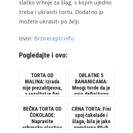
slatko vrhnje za šlag, s kojim ujedno
treba i ukrasiti tortu. Dodatno ju
možete ukrasiti po želji.
Izvor:
Brzirecepti.info
Pogledajte i ovo:
TORTA OD
OBLATNE S
MALINA: Izrada
BANANICAMA:
nije prezahtjevna,
Mnogi tvrde da je
a rezultat je fini
ovio definitivno
osvježavajući
najbolji recept za
kolač
kolač s oblatnama
BEČKA TORTA OD
CRNA TORTA: Fini
ČOKOLADE:
spoj čokolade i
Napravite
šlaga, bila je jako
vrhunsku slasticu
popularna 80-ih