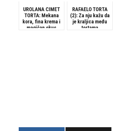
od samo pet
sastojaka
UROLANA CIMET
RAFAELO TORTA
TORTA: Mekana
(2): Za nju kažu da
kora, fina krema i
je kraljica među
magičan okus
tortama