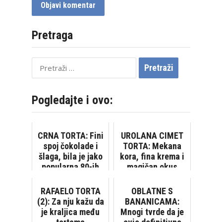
Pretraga
Pretraži:
Pogledajte i ovo:
CRNA TORTA: Fini
UROLANA CIMET
spoj čokolade i
TORTA: Mekana
šlaga, bila je jako
kora, fina krema i
popularna 80-ih
magičan okus
RAFAELO TORTA
OBLATNE S
(2): Za nju kažu da
BANANICAMA:
je kraljica među
Mnogi tvrde da je