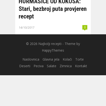
HURMAŠICE OD KOKOSA:
Stari, bezbroj puta provjeren
recept
14/10/2017
0
© 2026
Najbolji recepti
- Theme by
HappyThemes
Naslovnica
Glavna jela
Kolači
Torte
Deserti
Peciva
Salate
Zimnica
Kontakt