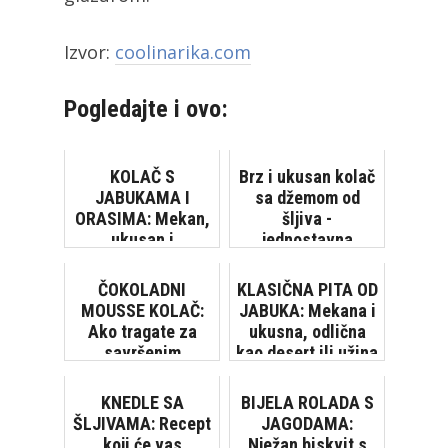
Izvor:
coolinarika.com
Pogledajte i ovo:
KOLAČ S
Brz i ukusan kolač
JABUKAMA I
sa džemom od
ORASIMA: Mekan,
šljiva -
ukusan i
jednostavna
jednostavan,
priprema, sve
oborit će vas s
zajedno se peče!
ČOKOLADNI
KLASIČNA PITA OD
nogu [VIDEO]
[VIDEO]
MOUSSE KOLAČ:
JABUKA: Mekana i
Ako tragate za
ukusna, odlična
savršenim
kao desert ili užina
čokoladnim
kolačem...
KNEDLE SA
BIJELA ROLADA S
ŠLJIVAMA: Recept
JAGODAMA:
koji će vas
Nježan biskvit s