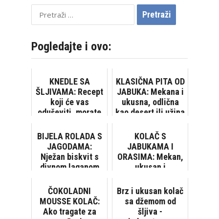
Pretraži:
Pogledajte i ovo:
KNEDLE SA
KLASIČNA PITA OD
ŠLJIVAMA: Recept
JABUKA: Mekana i
koji će vas
ukusna, odlična
oduševiti, morate
kao desert ili užina
ga isprobati!
[VIDEO]
BIJELA ROLADA S
KOLAČ S
JAGODAMA:
JABUKAMA I
Nježan biskvit s
ORASIMA: Mekan,
divnom laganom
ukusan i
kremom
jednostavan,
oborit će vas s
ČOKOLADNI
Brz i ukusan kolač
nogu [VIDEO]
MOUSSE KOLAČ:
sa džemom od
Ako tragate za
šljiva -