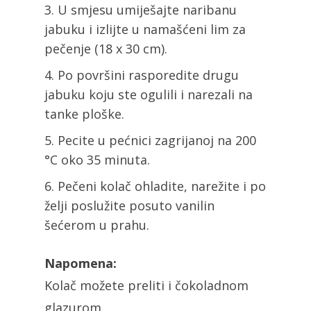
U smjesu umiješajte naribanu
jabuku i izlijte u namašćeni lim za
pečenje (18 x 30 cm).
Po površini rasporedite drugu
jabuku koju ste ogulili i narezali na
tanke ploške.
Pecite u pećnici zagrijanoj na 200
°C oko 35 minuta.
Pečeni kolač ohladite, narežite i po
želji poslužite posuto vanilin
šećerom u prahu.
Napomena:
Kolač možete preliti i čokoladnom
glazurom.