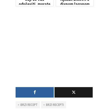
oduševiti, morate
divnom laganom
ga isprobati!
kremom
[VIDEO]
BRZI RECEPT
BRZI RECEPTI