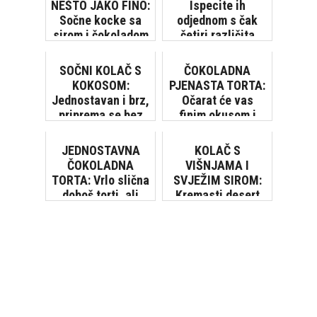
NEŠTO JAKO FINO:
Ispecite ih
Sočne kocke sa
odjednom s čak
sirom i čokoladom
četiri različita
okusa!
SOČNI KOLAČ S
ČOKOLADNA
KOKOSOM:
PJENASTA TORTA:
Jednostavan i brz,
Očarat će vas
priprema se bez
finim okusom i
vage i miksera
laganom kremom
JEDNOSTAVNA
KOLAČ S
ČOKOLADNA
VIŠNJAMA I
TORTA: Vrlo slična
SVJEŽIM SIROM:
doboš torti, ali
Kremasti desert
lakša za pripremu
očaravajućeg
okusa