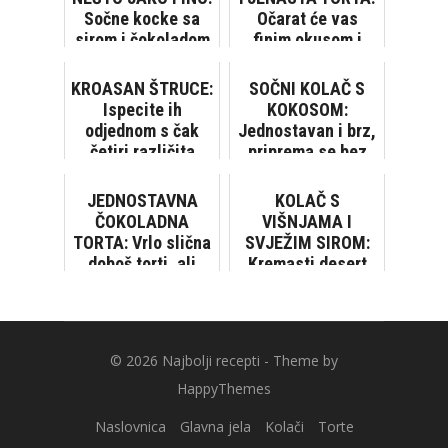
Sočne kocke sa
Očarat će vas
sirom i čokoladom
finim okusom i
laganom kremom
KROASAN ŠTRUCE:
SOČNI KOLAČ S
Ispecite ih
KOKOSOM:
odjednom s čak
Jednostavan i brz,
četiri različita
priprema se bez
okusa!
vage i miksera
JEDNOSTAVNA
KOLAČ S
ČOKOLADNA
VIŠNJAMA I
TORTA: Vrlo slična
SVJEŽIM SIROM:
doboš torti, ali
Kremasti desert
lakša za pripremu
očaravajućeg
okusa
© 2026
Najbolji recepti
- Theme by
HappyThemes
Naslovnica
Glavna jela
Kolači
Torte