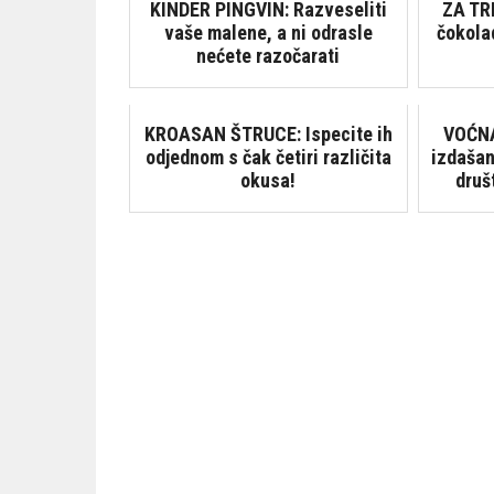
KINDER PINGVIN: Razveseliti
ZA TR
vaše malene, a ni odrasle
čokola
nećete razočarati
KROASAN ŠTRUCE: Ispecite ih
VOĆNA
odjednom s čak četiri različita
izdašan
okusa!
druš