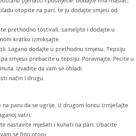
ostanu pjenasti i posvijetle. Dodajte ima maslac,
ladu otopite na pari, te ju dodajte smjesi od
te prethodno tostirali, sameljite i dodajte u
dnom kratko izmiksajte.
oli. Lagano dodajte u prethodnu smjesu. Tepsiju
pa smjesu prebacite u tepsiju. Poravnajte. Pecite u
inuta. Izvadite da vam se ohladi.
sti način i drugu.
te na paru da se ugrije. U drugom loncu izmješajte
ganoj vatri..
te nastavite mješati i kuhati na pari. Ubacite
vam se fino otopi.