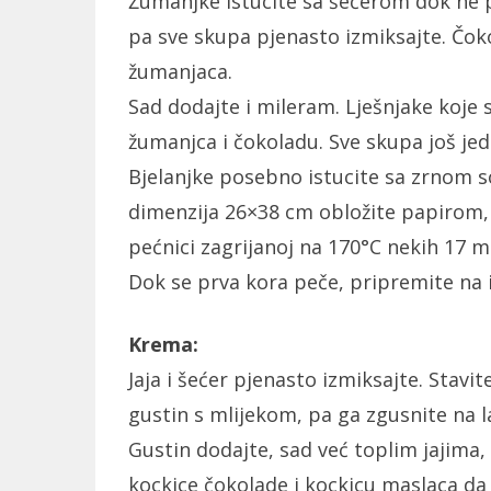
Žumanjke istucite sa šećerom dok ne p
pa sve skupa pjenasto izmiksajte. Čoko
žumanjaca.
Sad dodajte i mileram. Lješnjake koje s
žumanjca i čokoladu. Sve skupa još je
Bjelanjke posebno istucite sa zrnom s
dimenzija 26×38 cm obložite papirom, 
pećnici zagrijanoj na 170°C nekih 17 m
Dok se prva kora peče, pripremite na i
Krema:
Jaja i šećer pjenasto izmiksajte. Stavi
gustin s mlijekom, pa ga zgusnite na la
Gustin dodajte, sad već toplim jajima, 
kockice čokolade i kockicu maslaca da 