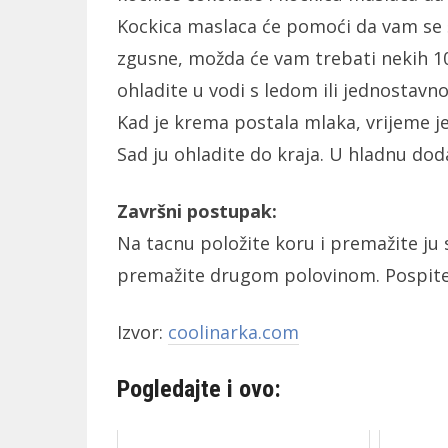
Kockica maslaca će pomoći da vam se š
zgusne, možda će vam trebati nekih 10
ohladite u vodi s ledom ili jednostavn
Kad je krema postala mlaka, vrijeme j
Sad ju ohladite do kraja. U hladnu dod
Završni postupak:
Na tacnu položite koru i premažite ju
premažite drugom polovinom. Pospite žl
Izvor:
coolinarka.com
Pogledajte i ovo: