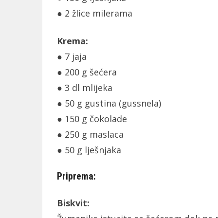
● 2 žlice milerama
Krema:
● 7 jaja
● 200 g šećera
● 3 dl mlijeka
● 50 g gustina (gussnela)
● 150 g čokolade
● 250 g maslaca
● 50 g lješnjaka
Priprema:
Biskvit: