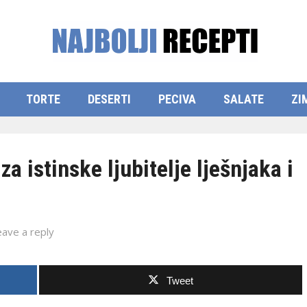
TORTE
DESERTI
PECIVA
SALATE
ZI
 istinske ljubitelje lješnjaka i
eave a reply
Tweet