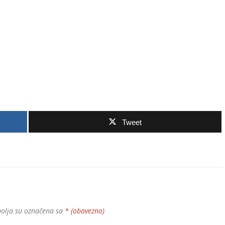
Tweet
olja su označena sa
* (obavezno)