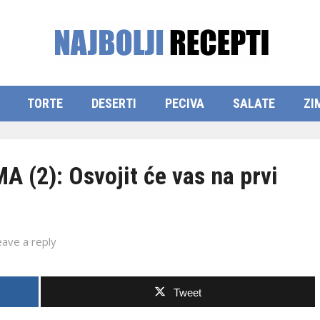
TORTE
DESERTI
PECIVA
SALATE
ZI
(2): Osvojit će vas na prvi
eave a reply
Tweet