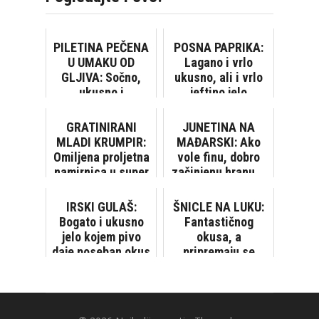
PILETINA PEČENA
POSNA PAPRIKA:
U UMAKU OD
Lagano i vrlo
GLJIVA: Sočno,
ukusno, ali i vrlo
ukusno i
jeftino jelo
jednostavno jelo
GRATINIRANI
JUNETINA NA
MLADI KRUMPIR:
MAĐARSKI: Ako
Omiljena proljetna
vole finu, dobro
namirnica u super
začinjenu hranu...
ukusnom izdanju
IRSKI GULAŠ:
ŠNICLE NA LUKU:
Bogato i ukusno
Fantastičnog
jelo kojem pivo
okusa, a
daje poseban okus
pripremaju se
brzo, sa samo par
sastojaka