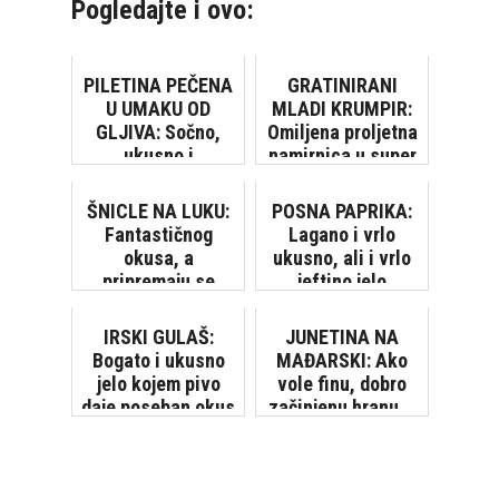
Pogledajte i ovo:
PILETINA PEČENA
GRATINIRANI
U UMAKU OD
MLADI KRUMPIR:
GLJIVA: Sočno,
Omiljena proljetna
ukusno i
namirnica u super
jednostavno jelo
ukusnom izdanju
ŠNICLE NA LUKU:
POSNA PAPRIKA:
Fantastičnog
Lagano i vrlo
okusa, a
ukusno, ali i vrlo
pripremaju se
jeftino jelo
brzo, sa samo par
sastojaka
IRSKI GULAŠ:
JUNETINA NA
Bogato i ukusno
MAĐARSKI: Ako
jelo kojem pivo
vole finu, dobro
daje poseban okus
začinjenu hranu...