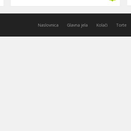
Naslovnica
Glavna jela
Kolači
Torte