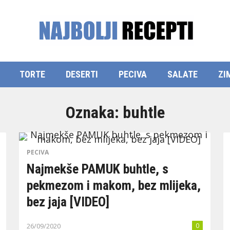
TORTE
DESERTI
PECIVA
SALATE
ZI
Oznaka:
buhtle
PECIVA
Najmekše PAMUK buhtle, s
pekmezom i makom, bez mlijeka,
bez jaja [VIDEO]
26/09/2020
0