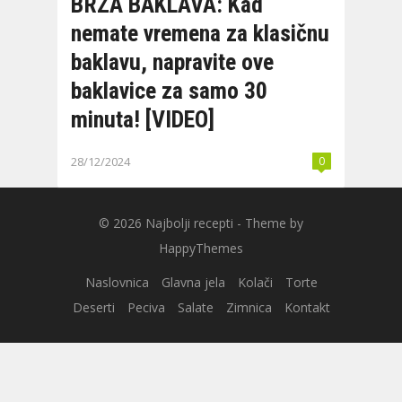
BRZA BAKLAVA: Kad
nemate vremena za klasičnu
baklavu, napravite ove
baklavice za samo 30
minuta! [VIDEO]
28/12/2024
0
© 2026
Najbolji recepti
- Theme by
HappyThemes
Naslovnica
Glavna jela
Kolači
Torte
Deserti
Peciva
Salate
Zimnica
Kontakt